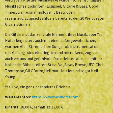
Musikfachzeitschriften (Eclipsed, Gitarre & Bass, Good
Times, u.a.) ausnahmslos mit Bestnoten
rezensiert. Eclipsed zählt sie bereits zu den 20 Weltbesten
Gitarristinnen.
Die Gitarre ist das zentrale Element ihrer Musik, aber Yasi
Hofer begeistert auch mit einer außergewöhnlichen,
warmen Alt – Stimme. Ihre Songs -ob instrumental oder
mit Gesang- sind eindringlich und mitreißend, zugleich
auch virtuos und gefühlvoll. Das erlebten alle, die mit ihr
bisher die Bühne teilten: Steve Vai,Savoy Brown,UFO,Chris
Thompson,Gil Ofarim,Hellmut Hattler und sogar Neil
Young.
Yasi live, ein ganz besonderes Erlebnis.
Weitere Infos:
https://www.yasihofer.com/
Eintritt:
18,00 €, ermäßigt 13,00 €