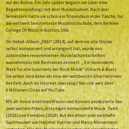
auf der Bühne. Ein Jahr später begann sie (über eine
Begabtenprüfung) mit dem Musikstudium. Nach drei
Semestern hatte sie schon ein Stipendium in der Tasche, für
die weltweit berühmteste Musikhochschule, dem Berklee
College Of Music in Boston, USA.
Ihr Debüt-Album „YASI“ (2014), auf dem sie alle Stücke
selbst komponiert und arrangiert hat, wurde von
zahlreichen renommierten Musikfachzeitschriften
ausnahmslos mit Bestnoten zensiert. „ Ein besonderes
Werk für alle Gourmets der Rock-Musik“ (Gitarre & Bass).
Sie selbst wird dabei als eine der weltbesten Gitarristinnen
betitelt. Auch im Internet überzeugt Yasi mit weit über
6 Millionen Clicks auf YouTube.
Mit all ihrem erlernten Wissen und Können produzierte Yasi
zwei weitere Alben, alles eigen komponierte Musik: Faith
(2016) und Freedom (2018). Auf den Alben sind namhafte
Gastmusiker wie Hellmut Hattler und Marco Minnemann
vertreten. Alle drei Musikwerke wurden von einschlägigen